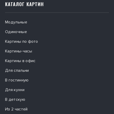
КАК ЗАКАЗАТЬ
КАТАЛОГ КАРТИН
Чтобы купить в Москве
модульные рисунки для кабинета не 
надо никуда ехать. Достаточно позвонить по опубликованному 
Модульные
на сайте номеру телефона, заполнить онлайн форму.
Одиночные
При необходимости консультант предоставит 
дополнительную информацию относительно каждого 
Картины по фото
изображения. Поможем подобрать рисунок в соответствии с 
потребностями компании.
Картины-часы
Картины в офис
Для спальни
В гостинную
Для кухни
В детскую
Из 2 частей